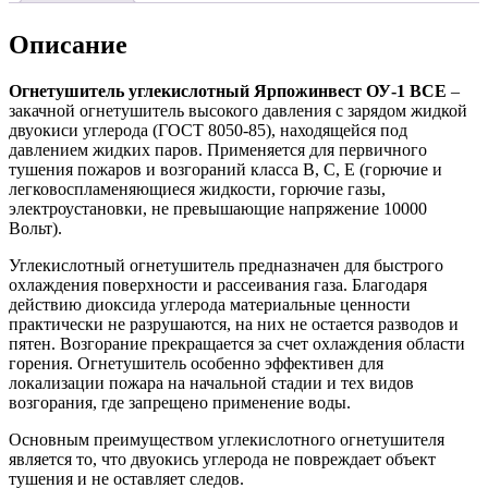
Описание
Огнетушитель углекислотный Ярпожинвест ОУ-1 ВСЕ
–
закачной огнетушитель высокого давления с зарядом жидкой
двуокиси углерода (ГОСТ 8050-85), находящейся под
давлением жидких паров. Применяется для первичного
тушения пожаров и возгораний класса B, C, E (горючие и
легковоспламеняющиеся жидкости, горючие газы,
электроустановки, не превышающие напряжение 10000
Вольт).
Углекислотный огнетушитель предназначен для быстрого
охлаждения поверхности и рассеивания газа. Благодаря
действию диоксида углерода материальные ценности
практически не разрушаются, на них не остается разводов и
пятен. Возгорание прекращается за счет охлаждения области
горения. Огнетушитель особенно эффективен для
локализации пожара на начальной стадии и тех видов
возгорания, где запрещено применение воды.
Основным преимуществом углекислотного огнетушителя
является то, что двуокись углерода не повреждает объект
тушения и не оставляет следов.