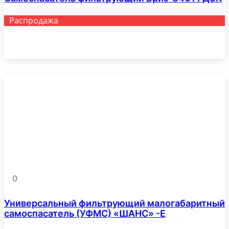
Распродажа
Этот
Выберите параметры
товар
имеет
несколько
вариаций.
Опции
можно
выбрать
на
странице
товара.
0
Универсальный фильтрующий малогабаритный
самоспасатель (УФМС) «ШАНС» -Е