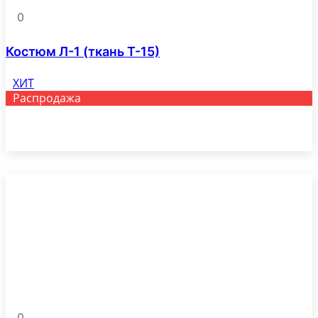
0
Костюм Л-1 (ткань Т-15)
ХИТ
Распродажа
Этот
Выберите параметры
товар
имеет
несколько
вариаций.
Опции
можно
выбрать
на
странице
товара.
0