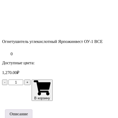
Огнетушитель углекислотный Ярпожинвест ОУ-1 ВСЕ
0
Доступные цвета:
1,270.00
₽
Количество
-
+
товара
Огнетушитель
углекислотный
В корзину
Ярпожинвест
ОУ-1
ВСЕ
Описание