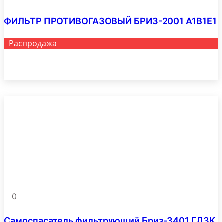
ФИЛЬТР ПРОТИВОГАЗОВЫЙ БРИЗ-2001 A1B1E1
Распродажа
Этот
Выберите параметры
товар
имеет
несколько
вариаций.
Опции
можно
выбрать
на
странице
товара.
0
Самоспасатель фильтрующий Бриз-3401 ГДЗК