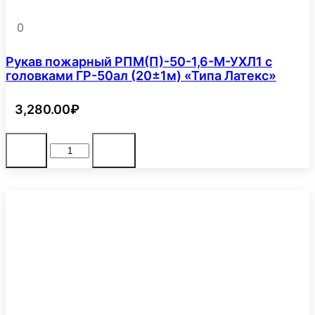
0
Рукав пожарный РПМ(П)-50-1,6-М-УХЛ1 с
головками ГР-50ал (20±1м) «Типа Латекс»
3,280.00
₽
Количество
В корзину
-
+
товара
Рукав
пожарный
РПМ(П)-50-
1,6-
М-
УХЛ1
с
головками
ГР-50ал
(20±1м)
"Типа
Латекс"