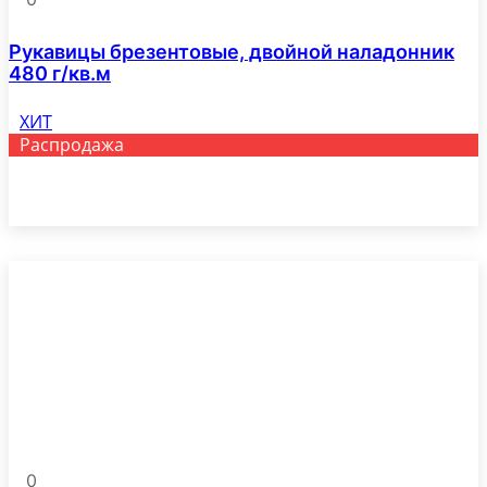
Рукавицы брезентовые, двойной наладонник
480 г/кв.м
ХИТ
Распродажа
Этот
Выберите параметры
товар
имеет
несколько
вариаций.
Опции
можно
выбрать
на
странице
товара.
0