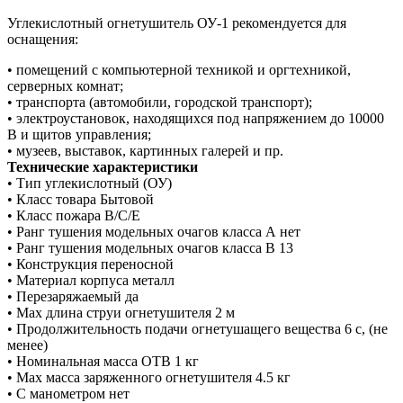
Углекислотный огнетушитель ОУ-1 рекомендуется для
оснащения:
• помещений с компьютерной техникой и оргтехникой,
серверных комнат;
• транспорта (автомобили, городской транспорт);
• электроустановок, находящихся под напряжением до 10000
В и щитов управления;
• музеев, выставок, картинных галерей и пр.
Технические характеристики
• Тип углекислотный (ОУ)
• Класс товара Бытовой
• Класс пожара В/С/Е
• Ранг тушения модельных очагов класса А нет
• Ранг тушения модельных очагов класса B 13
• Конструкция переносной
• Материал корпуса металл
• Перезаряжаемый да
• Max длина струи огнетушителя 2 м
• Продолжительность подачи огнетушащего вещества 6 с, (не
менее)
• Номинальная масса ОТВ 1 кг
• Мах масса заряженного огнетушителя 4.5 кг
• С манометром нет