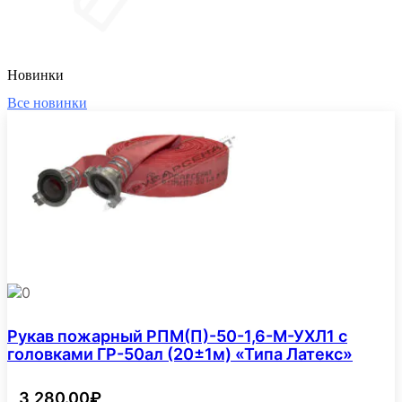
Новинки
Все новинки
0
Рукав пожарный РПМ(П)-50-1,6-М-УХЛ1 с
головками ГР-50ал (20±1м) «Типа Латекс»
3,280.00
₽