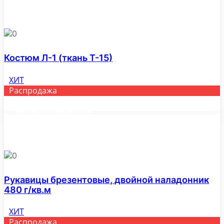
з
АВСЕ
0
Костюм Л-1 (ткань Т-15)
ХИТ
Распродажа
Выберите параметры
Этот
товар
имеет
несколько
вариаций.
Опции
0
можно
выбрать
Рукавицы брезентовые, двойной наладонник
на
480 г/кв.м
странице
товара.
ХИТ
Распродажа