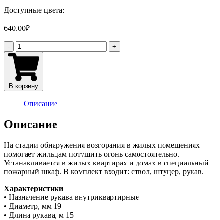
Доступные цвета:
640.00
₽
Количество
-
+
товара
РУКАВ
19
ММ
В корзину
УВП
БЕЛЫЙ,
Описание
В
КОМПЛЕКТЕ
Описание
БЕЗ
СУМКИ
На стадии обнаружения возгорания в жилых помещениях
помогает жильцам потушить огонь самостоятельно.
Устанавливается в жилых квартирах и домах в специальный
пожарный шкаф. В комплект входит: ствол, штуцер, рукав.
Характеристики
• Назначение рукава внутриквартирные
• Диаметр, мм 19
• Длина рукава, м 15