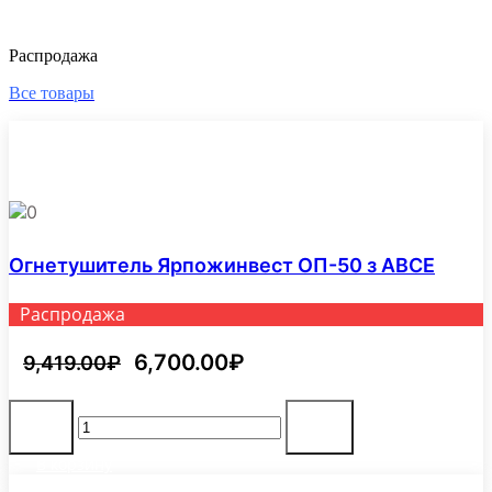
Распродажа
Все товары
0
Огнетушитель Ярпожинвест ОП-50 з АВСЕ
Распродажа
Первоначальная
6,700.00
₽
Текущая
9,419.00
₽
цена
цена:
Количество
составляла
6,700.00₽.
-
+
товара
Огнетушитель
9,419.00₽.
В корзину
Ярпожинвест
ОП-50