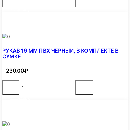
товара
ШКАФ
В корзину
ВНУТРИКВАРТИРНЫЙ
(БЕЗ
РУКАВА)
0
РУКАВ 19 ММ ПВХ ЧЕРНЫЙ, В КОМПЛЕКТЕ В
СУМКЕ
230.00
₽
Количество
-
+
товара
РУКАВ
В корзину
19
ММ
ПВХ
ЧЕРНЫЙ,
В
0
КОМПЛЕКТЕ
В