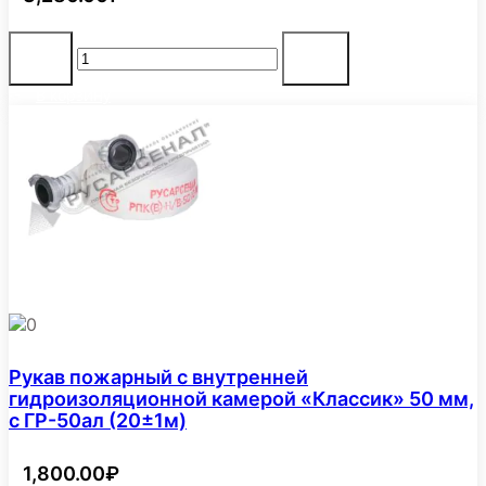
Количество
-
+
товара
Рукав
В корзину
пожарный
РПМ(П)-50-
1,6-
М-
УХЛ1
с
головками
ГР-50ал
(20±1м)
"Типа
Латекс"
0
Рукав пожарный с внутренней
гидроизоляционной камерой «Классик» 50 мм,
с ГР-50ал (20±1м)
1,800.00
₽