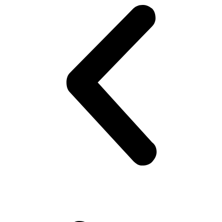
(УФМС)
«ШАНС»
-Е