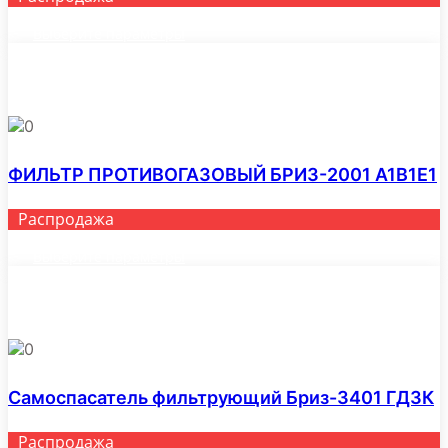
Выберите параметры
Этот
товар
имеет
несколько
вариаций.
Опции
0
можно
выбрать
ФИЛЬТР ПРОТИВОГАЗОВЫЙ БРИЗ-2001 A1B1E1
на
странице
товара.
Распродажа
Выберите параметры
Этот
товар
имеет
несколько
вариаций.
Опции
0
можно
выбрать
Самоспасатель фильтрующий Бриз-3401 ГДЗК
на
странице
товара.
Распродажа