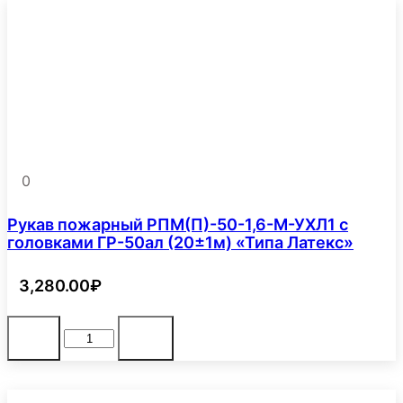
0
Рукав пожарный РПМ(П)-50-1,6-М-УХЛ1 с
головками ГР-50ал (20±1м) «Типа Латекс»
3,280.00
₽
Количество
В корзину
-
+
товара
Рукав
пожарный
РПМ(П)-50-