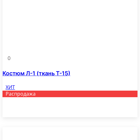
АВСЕ
0
Костюм Л-1 (ткань Т-15)
ХИТ
Распродажа
Этот
Выберите параметры
товар
имеет
несколько
вариаций.
Опции
можно