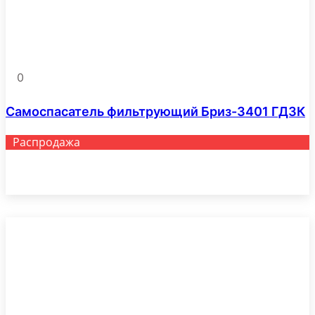
товара.
0
Самоспасатель фильтрующий Бриз-3401 ГДЗК
Распродажа
Этот
Выберите параметры
товар
имеет
несколько
вариаций.
Опции
можно
выбрать
на
странице
товара.