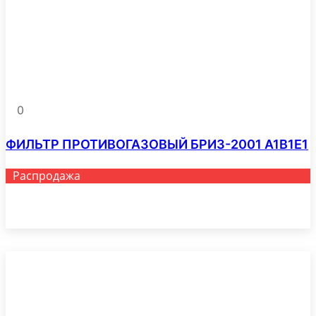
выбрать
на
странице
товара.
0
ФИЛЬТР ПРОТИВОГАЗОВЫЙ БРИЗ-2001 A1B1E1
Распродажа
Этот
Выберите параметры
товар
имеет
несколько
вариаций.
Опции
можно
выбрать
на
странице