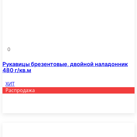
выбрать
на
странице
товара.
0
Рукавицы брезентовые, двойной наладонник
480 г/кв.м
ХИТ
Распродажа
Этот
Выберите параметры
товар
имеет
несколько
вариаций.
Опции
можно