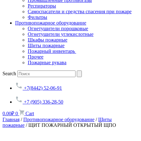
Промышленные противогазы
Респираторы
Самоспасатели и средства спасения при пожаре
Фильтры
Противопожарное оборудование
Огнетушители порошковые
Огнетушители углекислотные
Шкафы пожарные
Щиты пожарные
Пожарный инвентарь
Прочее
Пожарные рукава
Search
+7(8442) 52-06-91
+7 (905) 336-28-50
0.00
₽
0
Cart
Главная
/
Противопожарное оборудование
/
Щиты
пожарные
/ ЩИТ ПОЖАРНЫЙ ОТКРЫТЫЙ ЩПО